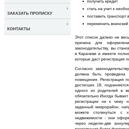
получить кредит
стать на учет к необ
ЗАКАЗАТЬ ПРОПИСКУ
поставить транспорт 
переменить воинский 
КОНТАКТЫ
Этот список далеко не вес
причина для оформлени
законодательству, вы стан
в Карачеве и имеете полн
которые даст регистрация п
Согласно законодательств
должна быть проведена 
помещения. Регистрация п
достигших 18, подчиняетс
одного из родителей в ж
обязательно.Иногда бывает 
регистрации ни к чему н
заданный микрорайон, нап
можете столкнуться с х
недвижимости - они оформ
через неделю-две аннули
регистрация будет фиктивно