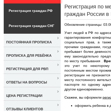
Регистрация по м
Регистрация граждан РФ
граждан России в
Обновление страницы: 03.0
Регистрация граждан СНГ
Учет людей в РФ по адрес
гарантирования комфортны
социальных прав, а такж
ПОСТОЯННАЯ ПРОПИСКА
прочими гражданами, госу
пребывает более девяносто
ПРОПИСКА ДЛЯ РЕБЁНКА
ему законодательно предп
по месту пребывания .
Вре
это учет по некоторому
РЕГИСТРАЦИЯ ДЛЯ РВП
постоянным местом прожива
регистрации не признаетс
месту постоянного жительст
ОТВЕТЫ НА ВОПРОСЫ
паспорте по одному адре
другом единовременно.
ЦЕНА РЕГИСТРАЦИИ
Скажем, вы оформили
реги
оформить ребенка в д
ОТЗЫВЫ КЛИЕНТОВ