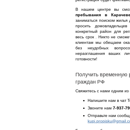
В нашем центре вы см
пребывания в Карачев
заниматься поиском жилья д
просить домовладельце
конкретный район для ре
весь срок . Никто не смож
клиентам мы обещаем оказ
без неудобных вопрос
неразглашения ваших ли
готовности!
Получить временную 
граждан РФ
Свяжитесь с нами одним из
Напишите нам в чат 
Звоните нам
7-937-79
Отправьте нам сообщ
kupi.propisku@gmail.